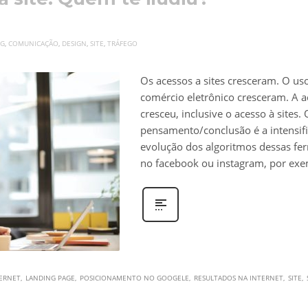
OG
,
COMUNICAÇÃO
,
DESIGN
,
SITE
,
TRÁFEGO
Os acessos a sites cresceram. O us
comércio eletrônico cresceram. A ac
cresceu, inclusive o acesso à sites.
pensamento/conclusão é a intensifi
evolução dos algoritmos dessas fer
no facebook ou instagram, por ex
ERNET
LANDING PAGE
POSICIONAMENTO NO GOOGELE
RESULTADOS NA INTERNET
SITE