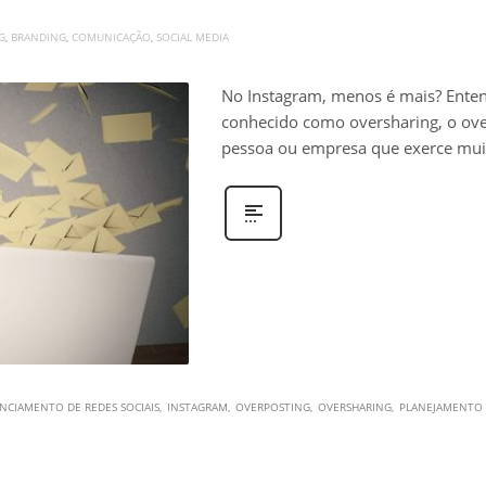
G
,
BRANDING
,
COMUNICAÇÃO
,
SOCIAL MEDIA
No Instagram, menos é mais? Ente
conhecido como oversharing, o over
pessoa ou empresa que exerce mu
NCIAMENTO DE REDES SOCIAIS
INSTAGRAM
OVERPOSTING
OVERSHARING
PLANEJAMENTO D