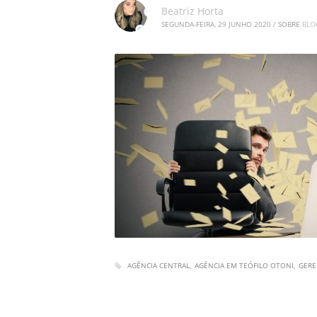
Beatriz Horta
SEGUNDA-FEIRA, 29 JUNHO 2020
/
SOBRE
BLO
AGÊNCIA CENTRAL
AGÊNCIA EM TEÓFILO OTONI
GERE