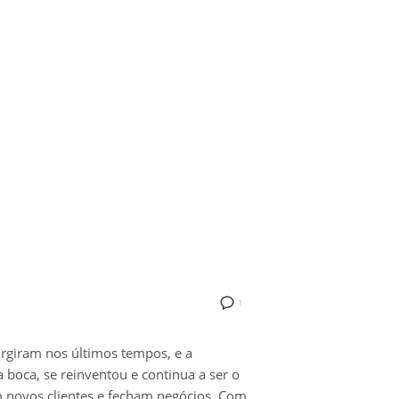
1
urgiram nos últimos tempos, e a
 boca, se reinventou e continua a ser o
novos clientes e fecham negócios. Com