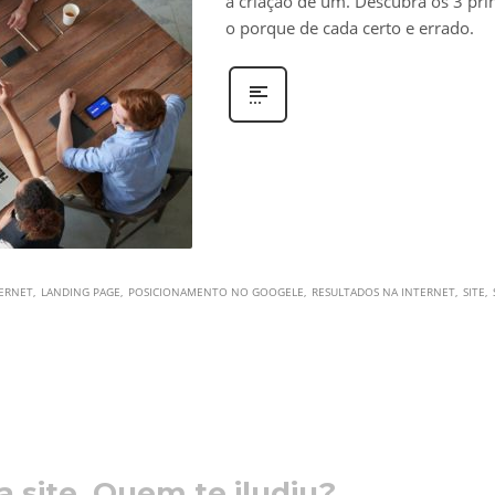
a criação de um. Descubra os 3 prin
o porque de cada certo e errado.
ERNET
LANDING PAGE
POSICIONAMENTO NO GOOGELE
RESULTADOS NA INTERNET
SITE
 site. Quem te iludiu?