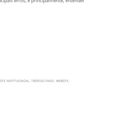
cipais erros, e principalmente, entender
SITE INSTITUCINOAL
TRÁFEGO PAGO
WEBSITE