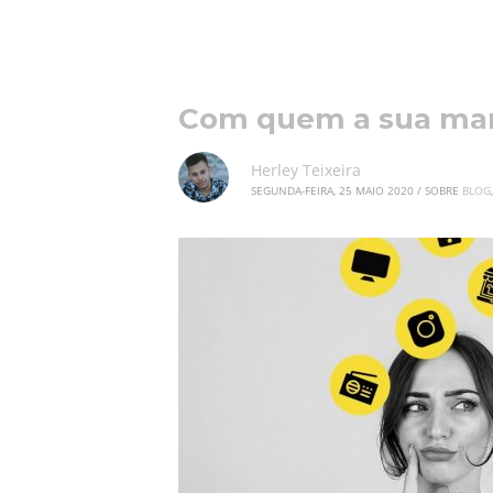
Com quem a sua mar
Herley Teixeira
SEGUNDA-FEIRA, 25 MAIO 2020
/
SOBRE
BLOG