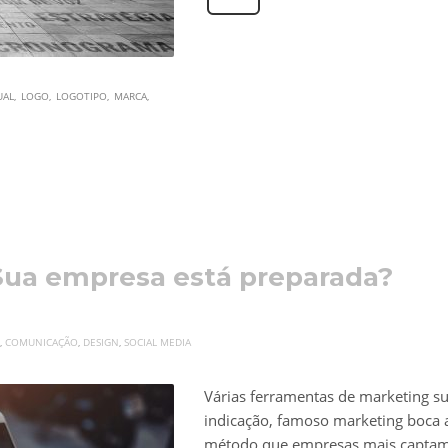
UAL
LOGO
LOGOTIPO
MARCA
 Sua empresa está preparada?
,
COMUNICAÇÃO
,
DESIGN
,
SOCIAL MEDIA
Várias ferramentas de marketing s
indicação, famoso marketing boca a
método que empresas mais captam 