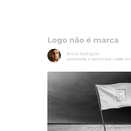
Logo não é marca
Bruno Rodrigues
QUINTA-FEIRA, 27 AGOSTO 2020
/
SOBRE
BRA