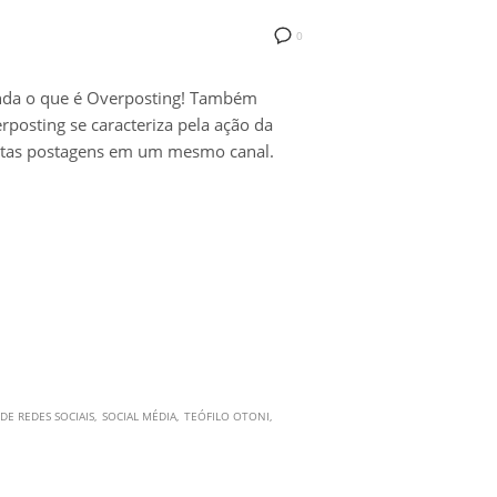
0
nda o que é Overposting! Também
posting se caracteriza pela ação da
itas postagens em um mesmo canal.
E REDES SOCIAIS
SOCIAL MÉDIA
TEÓFILO OTONI