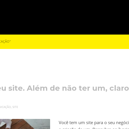
CAÇÃO"
eu site. Além de não ter um, claro
ICAÇÃO
,
SITE
Você tem um site para o seu negóci