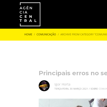
HOME
COMUNICAÇÃO
ARCHIVE FROM CATEGORY "COMUNI
Principais erros no s
Igor Horta
TERÇA-FEIRA, 30 MARÇO 2021
/
SOBRE
COMUN